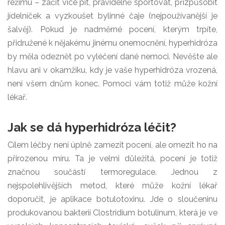
režimu – začít více pít, pravidelně sportovat, přizpůsobit
jídelníček a vyzkoušet bylinné čaje (nejpoužívanější je
šalvěj). Pokud je nadměrné pocení, kterým trpíte,
přidružené k nějakému jinému onemocnění, hyperhidróza
by měla odeznět po vyléčení dané nemoci. Nevěšte ale
hlavu ani v okamžiku, kdy je vaše hyperhidróza vrozená,
není všem dnům konec. Pomoci vám totiž může kožní
lékař.
Jak se dá hyperhidróza léčit?
Cílem léčby není úplně zamezit pocení, ale omezit ho na
přirozenou míru. Ta je velmi důležitá, pocení je totiž
značnou součástí termoregulace. Jednou z
nejspolehlivějších metod, které může kožní lékař
doporučit, je aplikace botulotoxinu. Jde o sloučeninu
produkovanou bakterií Clostridium botulinum, která je ve