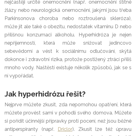
nejčastěji určité onemocnění (např. onemocnění štítné
žlázy nebo neurologická onemocnění, jakými jsou třeba
Parkinsonova choroba nebo roztroušená skleróza),
může jít ale také o obezitu, nedostatek vitaminu D nebo
přílišnou konzumaci alkoholu. Hyperhidróza je nejen
nepříjemností, která může snižovat jedincovo
sebevědomí a vést k sociálnímu odlučování, skýtá
dokonce i zdravotní rizika, protože postižený ztrácí příliš
mnoho vody. Naštěstí existuje několik způsobů, jak se s
ní vypořádat.
Jak hyperhidrózu řešit?
Nejprve můžete zkusit, zda nepomohou opatření, která
můžete provést sami v pohodlí svého domova. Můžete
si pořídit účinnější přípravky proti pocení, než jsou běžné
antiperspiranty (např.
Driclor
). Zkusit lze též úpravu