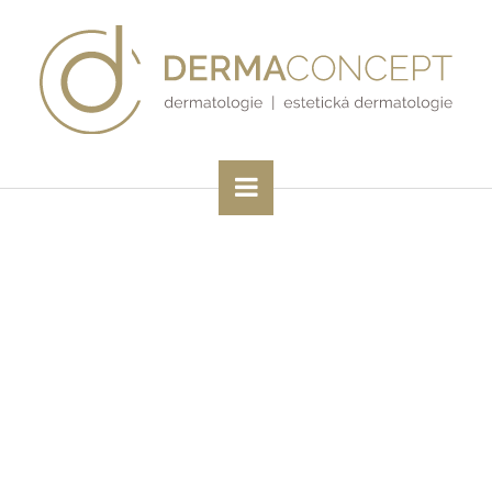
Youlaser MT
Ošetření Lumecca
Morpheus8
Diolaze XL
Obličej a krk