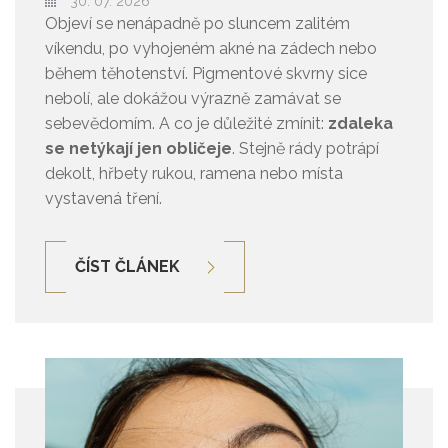
30. 07. 2026
Objeví se nenápadně po sluncem zalitém
víkendu, po vyhojeném akné na zádech nebo
během těhotenství. Pigmentové skvrny sice
nebolí, ale dokážou výrazně zamávat se
sebevědomím. A co je důležité zmínit:
zdaleka
se netýkají jen obličeje
. Stejně rády potrápí
dekolt, hřbety rukou, ramena nebo místa
vystavená tření.
ČÍST ČLÁNEK