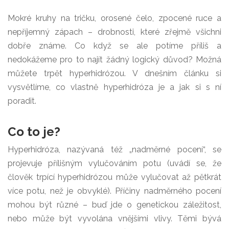
Mokré kruhy na tričku, orosené čelo, zpocené ruce a
nepříjemný zápach – drobnosti, které zřejmě všichni
dobře známe. Co když se ale potíme příliš a
nedokážeme pro to najít žádný logický důvod? Možná
můžete trpět hyperhidrózou. V dnešním článku si
vysvětlíme, co vlastně hyperhidróza je a jak si s ní
poradit.
Co to je?
Hyperhidróza, nazývaná též „nadměrné pocení“, se
projevuje přílišným vylučováním potu (uvádí se, že
člověk trpící hyperhidrózou může vylučovat až pětkrát
více potu, než je obvyklé). Příčiny nadměrného pocení
mohou být různé – buď jde o genetickou záležitost,
nebo může být vyvolána vnějšími vlivy. Těmi bývá