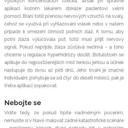
vysokých koncentracích toxická, avšak při správné
aplikaci kožním lékařem dokáže pacientovi velmi
pomoci. Brání totiž přenosu nervových vzruchů na svaly,
čehož se využívá při vyhlazování vrásek nebo v našem
případě k omezení činnosti potních žláz. K tomu, aby
potní žláza vylučovala pot, totiž musí přijít nervový
signál. Pokud nepřijde, žláza zůstává nečinná – a toho
chceme u regulace hyperhidrózy docílit. Botulotoxin se
aplikuje do nejpostiženějších míst tenkou jehlou a účinek
nastupuje do dvou až pěti dnů. Jeho trvání je značně
individuální, pohybuje se od čtyř do deseti měsíců, pak je
třeba aplikaci zopakovat.
Nebojte se
Vidíte tedy, že pokud trpíte nadměrným pocením,
nemusíte si v hlavě malovat žádné katastrofické scénáře