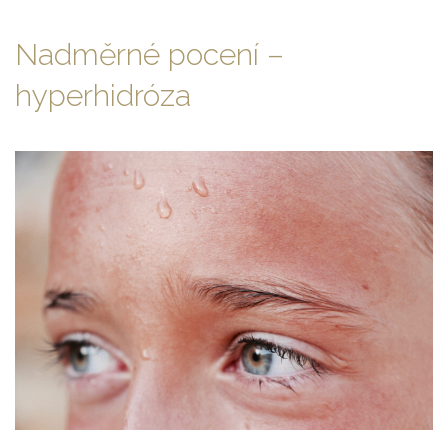
Končetiny
Nadměrné pocení –
hyperhidróza
Hruď
Záda